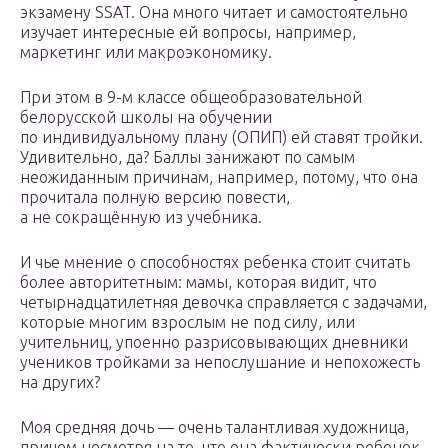
экзамену SSAT. Она много читает и самостоятельно
изучает интересные ей вопросы, например,
маркетинг или макроэкономику.
При этом в 9-м классе общеобразовательной
белорусской школы на обучении
по индивидуальному плану (ОПИП) ей ставят тройки.
Удивительно, да? Баллы занижают по самым
неожиданным причинам, например, потому, что она
прочитала полную версию повести,
а не сокращённую из учебника.
И чье мнение о способностях ребенка стоит считать
более авторитетным: мамы, которая видит, что
четырнадцатилетняя девочка справляется с задачами,
которые многим взрослым не под силу, или
учительниц, упоенно разрисовывающих дневники
учеников тройками за непослушание и непохожесть
на других?
Моя средняя дочь — очень талантливая художница,
причем несмотря на то, что она фактически ребенок,