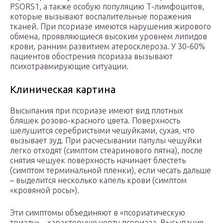
PSORS1, а также особую популяцию Т-лимфоцитов,
которые вызывают воспалительные поражения
тканей. При псориазе имеются нарушения жирового
обмена, проявляющиеся высоким уровнем липидов
крови, ранним развитием атеросклероза. У 30-60%
пациентов обострения псориаза вызывают
психотравмирующие ситуации.
Клиническая картина
Высыпания при псориазе имеют вид плотных
бляшек розово-красного цвета. Поверхность
шелушится серебристыми чешуйками, сухая, что
вызывает зуд. При расчесывании папулы чешуйки
легко отходят (симптом стеаринового пятна), после
снятия чешуек поверхность начинает блестеть
(симптом терминальной пленки), если чесать дальше
– выделится несколько капель крови (симптом
«кровяной росы»).
Эти симптомы объединяют в «псориатическую
триаду» – характерную черту псориаза. Высыпания